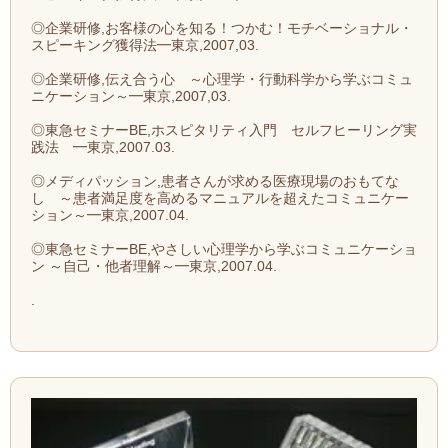
◎企業研修,お客様の心を知る！つかむ！モチベーショナル・
スピーキング獲得法━東京,2007,03.
◎企業研修,伝え合う心 ～心理学・行動科学から学ぶコミュ
ニケーション～━東京,2007,03.
◎東急セミナーBE,ホスピタリティ入門 セルフヒーリング実
践法 ━東京,2007.03.
◎メディパッション,患者さんが求める医療現場のおもてな
し ～患者満足度を高めるマニュアルを超えたコミュニケー
ション～━東京,2007.04.
◎東急セミナーBE,やさしい心理学から学ぶコミュニケーショ
ン ～自己・他者理解～━東京,2007.04.
.