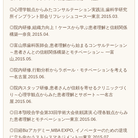
◎心理学観点からみたコンサルテーション実践法,歯科学研究
所インプラント部会リフレッシュコース━東京.2015.03.
◎院内研修,組織力向上！ケースから学ぶ患者理解と信頼関係
構築━奈良.2015.04.
◎富山県歯科医師会,患者理解から始まるコンサルテーション
～患者さんとの信頼関係構築とモチベーション～ ━富
山,2015.05.
◎院内研修,行動分析からラポール・モチベーションを考える
━名古屋.2015.06.
◎院内スタッフ研修,患者さんが信頼を寄せるクリニックづく
り～心理学観点からみた患者理解とサポート～━名古
屋.2015.06.
◎日本顎咬合学会第33回学術大会依頼講演.心理各観点からみ
た患者理解とモチベーション━東京.2015.06.
◎日経Bizアカデミー,MBA EXPO, イノベーターのための逆境
に立ち向かうストレスマネジメント━東京,2015.07.