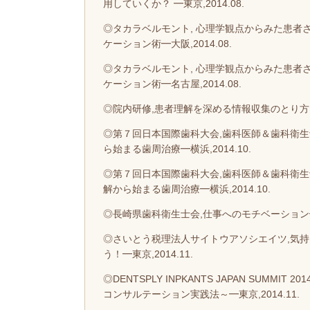
用していくか？ ━東京,2014.08.
◎タカラベルモント, 心理学観点からみた患
ケーション術━大阪,2014.08.
◎タカラベルモント, 心理学観点からみた患
ケーション術━名古屋,2014.08.
◎院内研修,患者理解を深める情報収集のとり方,臨
◎第７回日本国際歯科大会,歯科医師＆歯科衛生
ら始まる歯周治療━横浜,2014.10.
◎第７回日本国際歯科大会,歯科医師＆歯科衛生
解から始まる歯周治療━横浜,2014.10.
◎長崎県歯科衛生士会,仕事へのモチベーション━長崎
◎さいとう税理法人サイトウアソシエイツ,気
う！━東京,2014.11.
◎DENTSPLY INPKANTS JAPAN SU
コンサルテーション実践法～━東京,2014.11.