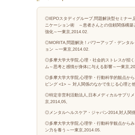
◎IEPOスタディグループ,問題解決型セミナー
ニケーション術 ～患者さんとの信頼関係構築
強化～━東京,2014.02.
◎MORITA,問題解決！パワーアップ・デンタ
ョン ～━東京,2014.02.
◎多摩大学大学院,心理・社会的ストレスが招
ム～思考と感情が身体に与える影響～━東京,2014
◎多摩大学大学院,心理学・行動科学的観点から
ピング <1> ～ 対人関係のなかで生じる心理と他者理
◎特定非営利活動法人,日本メディカルサプリメント協会
京,2014,05,
◎メンタルヘルスケア・ジャパン2014,対人関係
◎多摩大学大学院,心理学・行動科学観点から
ン力を養う～━東京,2014.05.