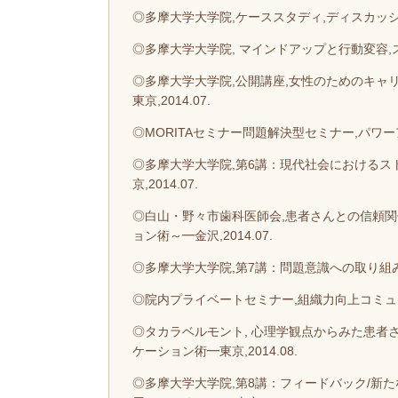
◎多摩大学大学院,ケーススタディ,ディスカッショ
◎多摩大学大学院, マインドアップと行動変容,ス
◎多摩大学大学院,公開講座,女性のためのキャ
東京,2014.07.
◎MORITAセミナー問題解決型セミナー,パワーア
◎多摩大学大学院,第6講：現代社会におけるス
京,2014.07.
◎白山・野々市歯科医師会,患者さんとの信頼
ョン術～━金沢,2014.07.
◎多摩大学大学院,第7講：問題意識への取り組み ━東
◎院内プライベートセミナー,組織力向上コミュニケ
◎タカラベルモント, 心理学観点からみた患
ケーション術━東京,2014.08.
◎多摩大学大学院,第8講：フィードバック/新