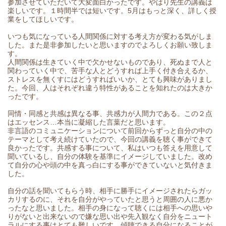
参加させていただいて大変面白かったです。やはり先生の講義は
楽しいです。１時間半では短いです。5月はもっと深く、詳しく授
業をしてほしいです。
いつも気になっている人間関係に対する考え方が変わる気がしま
した。また是非参加したいと思いますのでよろしくお願い致しま
す。
人間関係は生きていく中で欠かせないものであり、死ぬまで人と
関わっていく中で、苦手な人とどうすれば上手く付き合えるか、
ストレスを無くすにはどうすればいいか、とても興味がありまし
た。今回、人はそれぞれ違う特性があることを知れたのは大きか
ったです。
同情・同感と共感は異なる事、共感力が人間力である。この２点
はエッセンス…本当に凝縮した言葉だと思います。
非言語のコミュニケーションについて前回からずっと自分の中の
テーマとして考え続けていたので、今回の講義を聴く事ができて
良かったです。共感する事について、私はいつも答えを用意して
聞いているし、自分の体験を基準にイメージしていました。改め
て自分の心や頭の中を真っ白にする事ができていないと気付きま
した。
自分の話を聞いてもらう時、相手に勝手にイメージされたらガッ
カリするのに、それを自分がやっていたと思うと周囲の人に悪か
ったなと思いました。相手の身になって聴くには相手への思いや
りがないと出来ないので嫌な思い出や先入観なく自分をニュート
ラルにする事はとても難しいです。傾聴できる自分になることが