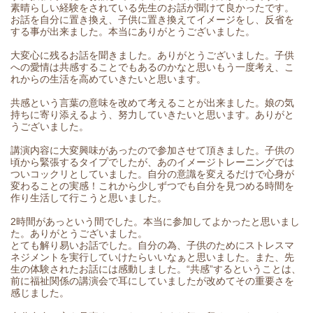
素晴らしい経験をされている先生のお話が聞けて良かったです。
お話を自分に置き換え、子供に置き換えてイメージをし、反省を
する事が出来ました。本当にありがとうございました。
大変心に残るお話を聞きました。ありがとうございました。子供
への愛情は共感することでもあるのかなと思いもう一度考え、こ
れからの生活を高めていきたいと思います。
共感という言葉の意味を改めて考えることが出来ました。娘の気
持ちに寄り添えるよう、努力していきたいと思います。ありがと
うございました。
講演内容に大変興味があったので参加させて頂きました。子供の
頃から緊張するタイプでしたが、あのイメージトレーニングでは
ついコックリとしていました。自分の意識を変えるだけで心身が
変わることの実感！これから少しずつでも自分を見つめる時間を
作り生活して行こうと思いました。
2時間があっという間でした。本当に参加してよかったと思いまし
た。ありがとうございました。
とても解り易いお話でした。自分の為、子供のためにストレスマ
ネジメントを実行していけたらいいなぁと思いました。また、先
生の体験されたお話には感動しました。“共感”するということは、
前に福祉関係の講演会で耳にしていましたが改めてその重要さを
感じました。