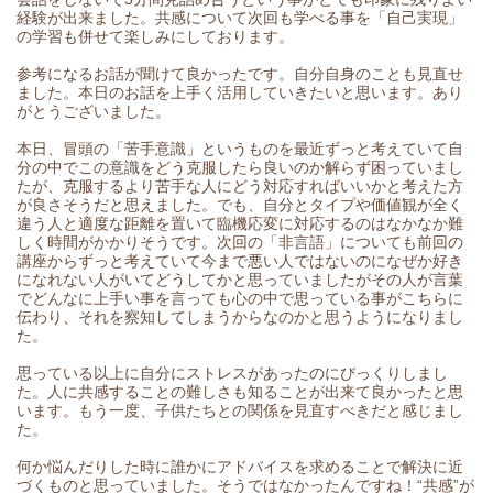
経験が出来ました。共感について次回も学べる事を「自己実現」
の学習も併せて楽しみにしております。
参考になるお話が聞けて良かったです。自分自身のことも見直せ
ました。本日のお話を上手く活用していきたいと思います。あり
がとうございました。
本日、冒頭の「苦手意識」というものを最近ずっと考えていて自
分の中でこの意識をどう克服したら良いのか解らず困っていまし
たが、克服するより苦手な人にどう対応すればいいかと考えた方
が良さそうだと思えました。でも、自分とタイプや価値観が全く
違う人と適度な距離を置いて臨機応変に対応するのはなかなか難
しく時間がかかりそうです。次回の「非言語」についても前回の
講座からずっと考えていて今まで悪い人ではないのになぜか好き
になれない人がいてどうしてかと思っていましたがその人が言葉
でどんなに上手い事を言っても心の中で思っている事がこちらに
伝わり、それを察知してしまうからなのかと思うようになりまし
た。
思っている以上に自分にストレスがあったのにびっくりしまし
た。人に共感することの難しさも知ることが出来て良かったと思
います。もう一度、子供たちとの関係を見直すべきだと感じまし
た。
何か悩んだりした時に誰かにアドバイスを求めることで解決に近
づくものと思っていました。そうではなかったんですね！“共感”が