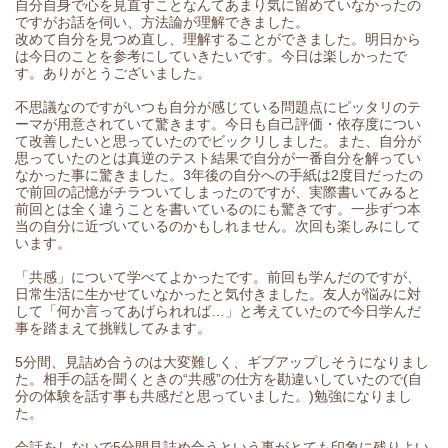
自分自身で心を見直すことなんてあまり気に留めていなかったの
ですがお話を伺い、方法論が理解できました。
改めて自分を見つめ直し、理解することができました。明日から
は今日のことを参考にしていきたいです。今日は楽しかったで
す。ありがとうございました。
不思議なのですがいつも自分が感じている問題点にピッタリのテ
ーマが用意されていて驚きます。今日も自己評価・依存度につい
て改善したいと思っていたのでビックリしました。また、自分が
思っていたのとは真逆のテスト結果で自分が一番自分を解ってい
なかった事に驚きました。3年後の自分への手紙は2度目だったの
で前回の記憶がチラついてしまったのですが、実際書いてみると
前回とは全く違うことを書いているのにも驚きです。一歩ずつ本
当の自分に近づいているのかもしれません。次回も楽しみにして
います。
「共感」について学べてよかったです。前回も学んだのですが、
日常生活に生かせていなかったと気付きました。友人が悩みに対
して「何か言ってあげられれば…」と考えていたので今日学んだ
事を踏まえて挑戦してみます。
5分間、見詰め合うのは大変難しく、ギブアップしそうになりまし
た。相手の話を聞くときの“共感”の仕方を勘違いしていたので(自
分の体験を話す事も共感だと思っていました。)勉強になりまし
た。
会話をしないで5分間見詰め合うという事がとても印象に残りよい