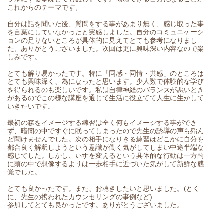
これからのテーマです。
自分は話を聞いた後、質問をする事があまり無く、感じ取った事
を言葉にしていなかったと実感しました。自分のコミュニケーシ
ョンの足りないところが具体的に見えてとても参考になりまし
た。ありがとうございました。次回は更に興味深い内容なので楽
しみです。
とても解り易かったです。特に「同感・同情・共感」のところは
とても興味深く、為になったと思います。少人数で体験的な学び
を得られるのも楽しいです。私は自律神経のバランスが悪いとき
があるのでこの様な講座を通じて生活に役立てて人生に生かして
いきたいです。
最初の森をイメージする練習は全く何もイメージする事ができ
ず、暗闇の中ですぐに眠ってしまったので先生の誘導の声も殆ん
ど聞けませんでした。次の相手になりきる練習はどこかに自分を
都合良く解釈しようという意識が働く気がしてしまい中途半端な
感じでした。しかし、いすを変えるという具体的な行動は一方的
に頭の中で想像するよりは一歩相手に近づいた気がして新鮮な感
覚でした。
とても良かったです。また、お聴きしたいと思いました。(とく
に、先生の携われたカウンセリングの事例など)
参加してとても良かったです。ありがとうございました。