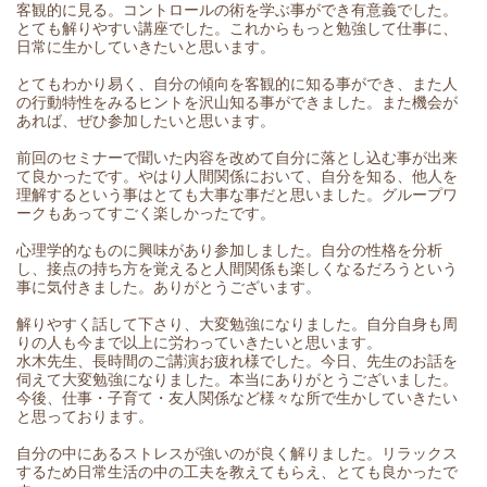
客観的に見る。コントロールの術を学ぶ事ができ有意義でした。
とても解りやすい講座でした。これからもっと勉強して仕事に、
日常に生かしていきたいと思います。
とてもわかり易く、自分の傾向を客観的に知る事ができ、また人
の行動特性をみるヒントを沢山知る事ができました。また機会が
あれば、ぜひ参加したいと思います。
前回のセミナーで聞いた内容を改めて自分に落とし込む事が出来
て良かったです。やはり人間関係において、自分を知る、他人を
理解するという事はとても大事な事だと思いました。グループワ
ークもあってすごく楽しかったです。
心理学的なものに興味があり参加しました。自分の性格を分析
し、接点の持ち方を覚えると人間関係も楽しくなるだろうという
事に気付きました。ありがとうございます。
解りやすく話して下さり、大変勉強になりました。自分自身も周
りの人も今まで以上に労わっていきたいと思います。
水木先生、長時間のご講演お疲れ様でした。今日、先生のお話を
伺えて大変勉強になりました。本当にありがとうございました。
今後、仕事・子育て・友人関係など様々な所で生かしていきたい
と思っております。
自分の中にあるストレスが強いのが良く解りました。リラックス
するため日常生活の中の工夫を教えてもらえ、とても良かったで