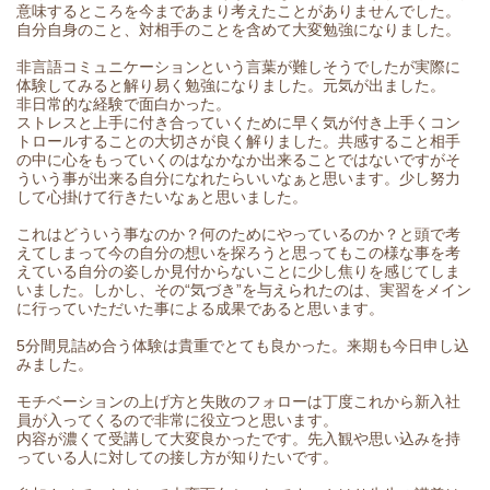
意味するところを今まであまり考えたことがありませんでした。
自分自身のこと、対相手のことを含めて大変勉強になりました。
非言語コミュニケーションという言葉が難しそうでしたが実際に
体験してみると解り易く勉強になりました。元気が出ました。
非日常的な経験で面白かった。
ストレスと上手に付き合っていくために早く気が付き上手くコン
トロールすることの大切さが良く解りました。共感すること相手
の中に心をもっていくのはなかなか出来ることではないですがそ
ういう事が出来る自分になれたらいいなぁと思います。少し努力
して心掛けて行きたいなぁと思いました。
これはどういう事なのか？何のためにやっているのか？と頭で考
えてしまって今の自分の想いを探ろうと思ってもこの様な事を考
えている自分の姿しか見付からないことに少し焦りを感じてしま
いました。しかし、その“気づき”を与えられたのは、実習をメイン
に行っていただいた事による成果であると思います。
5分間見詰め合う体験は貴重でとても良かった。来期も今日申し込
みました。
モチベーションの上げ方と失敗のフォローは丁度これから新入社
員が入ってくるので非常に役立つと思います。
内容が濃くて受講して大変良かったです。先入観や思い込みを持
っている人に対しての接し方が知りたいです。