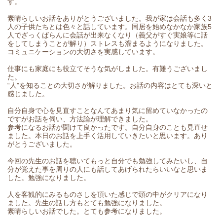
す。
素晴らしいお話をありがとうございました。我が家は会話も多く3
人の子供たちとは色々と話しています。同居を始めなかなか家族5
人でざっくばらんに会話が出来なくなり（義父がすぐ実娘等に話
をしてしまうことが解り）ストレスも溜まるようになりました。
コミュニケーションの大切さを実感しています。
仕事にも家庭にも役立てそうな気がしました。有難うございまし
た。
“人”を知ることの大切さが解りました。お話の内容はとても深いと
感じました。
自分自身で心を見直すことなんてあまり気に留めていなかったの
ですがお話を伺い、方法論が理解できました。
参考になるお話が聞けて良かったです。自分自身のことも見直せ
ました。本日のお話を上手く活用していきたいと思います。あり
がとうございました。
今回の先生のお話を聴いてもっと自分でも勉強してみたいし、自
分が覚えた事を周りの人にも話してあげられたらいいなと思いま
した。勉強になりました。
人を客観的にみるものさしを頂いた感じで頭の中がクリアになり
ました。先生の話し方もとても勉強になりました。
素晴らしいお話でした。とても参考になりました。