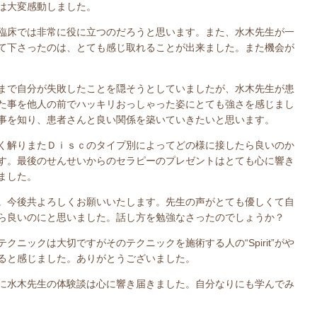
は大変感動しました。
臨床では非常に役に立つのだろうと思います。また、水木先生が一
て下さったのは、とても感じ取れることが出来ました。また機会が
まで自分が失敗したことを隠そうとしていましたが、水木先生が患
た事を他人の前でハッキリおっしゃった姿にとても強さを感じまし
事を知り、患者さんと良い関係を築いていきたいと思います。
く解りまたＤｉｓｃのタイプ別によってどの様に接したら良いのか
す。最後のせんせいからのセラピーのプレゼントはとても心に響き
ました。
。今後共よろしくお願いいたします。先生の声がとても優しくて自
ら良いのにと思いました。話し方を勉強なさったのでしょうか？
ニックは大切ですがそのテクニックを施術する人の“Spirit”がや
ると感じました。ありがとうございました。
に水木先生の体験談は心に響き届きました。自分なりにも学んでみ