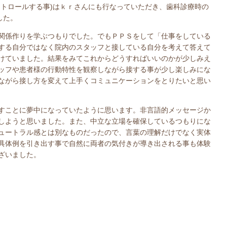
ントロールする事)はｋｒさんにも行なっていただき、歯科診療時の
した。
関係作りを学ぶつもりでした。でもＰＰＳをして「仕事をしている
する自分ではなく院内のスタッフと接している自分を考えて答えて
けていました。結果をみてこれからどうすればいいのかが少しみえ
ッフや患者様の行動特性を観察しながら接する事が少し楽しみにな
ながら接し方を変えて上手くコミュニケーションをとりたいと思い
すことに夢中になっていたように思います。非言語的メッセージか
しようと思いました。また、中立な立場を確保しているつもりにな
ュートラル感とは別なものだったので、言葉の理解だけでなく実体
具体例を引き出す事で自然に両者の気付きが導き出される事も体験
ざいました。