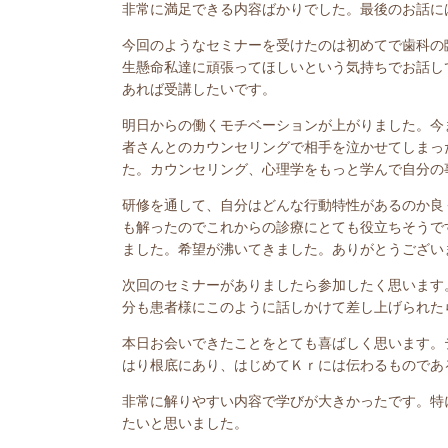
非常に満足できる内容ばかりでした。最後のお話に
今回のようなセミナーを受けたのは初めてで歯科の
生懸命私達に頑張ってほしいという気持ちでお話し
あれば受講したいです。
明日からの働くモチベーションが上がりました。今
者さんとのカウンセリングで相手を泣かせてしまっ
た。カウンセリング、心理学をもっと学んで自分の
研修を通して、自分はどんな行動特性があるのか良
も解ったのでこれからの診療にとても役立ちそうで
ました。希望が沸いてきました。ありがとうござい
次回のセミナーがありましたら参加したく思います
分も患者様にこのように話しかけて差し上げられた
本日お会いできたことをとても喜ばしく思います。テク
はり根底にあり、はじめてＫｒには伝わるものであ
非常に解りやすい内容で学びが大きかったです。特
たいと思いました。